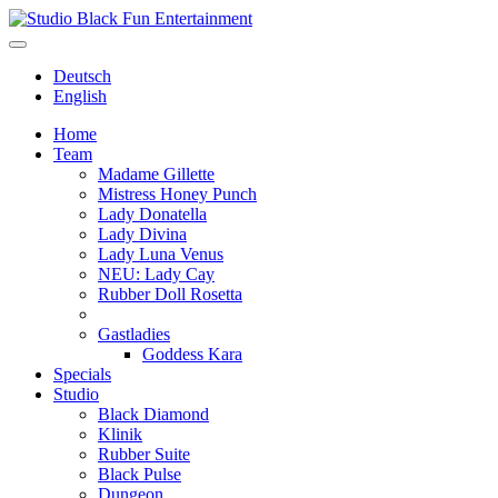
Deutsch
English
Home
Team
Madame Gillette
Mistress Honey Punch
Lady Donatella
Lady Divina
Lady Luna Venus
NEU: Lady Cay
Rubber Doll Rosetta
Gastladies
Goddess Kara
Specials
Studio
Black Diamond
Klinik
Rubber Suite
Black Pulse
Dungeon