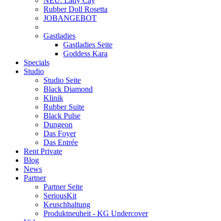
NEU: Lady Cay
Rubber Doll Rosetta
JOBANGEBOT
Gastladies
Gastladies Seite
Goddess Kara
Specials
Studio
Studio Seite
Black Diamond
Klinik
Rubber Suite
Black Pulse
Dungeon
Das Foyer
Das Entrée
Rent Private
Blog
News
Partner
Partner Seite
SeriousKit
Keuschhaltung
Produktneuheit - KG Undercover