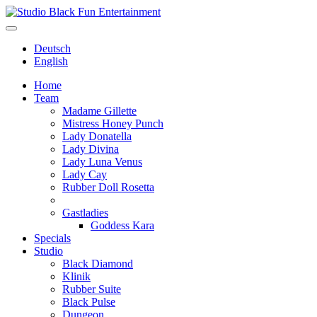
Deutsch
English
Home
Team
Madame Gillette
Mistress Honey Punch
Lady Donatella
Lady Divina
Lady Luna Venus
Lady Cay
Rubber Doll Rosetta
Gastladies
Goddess Kara
Specials
Studio
Black Diamond
Klinik
Rubber Suite
Black Pulse
Dungeon