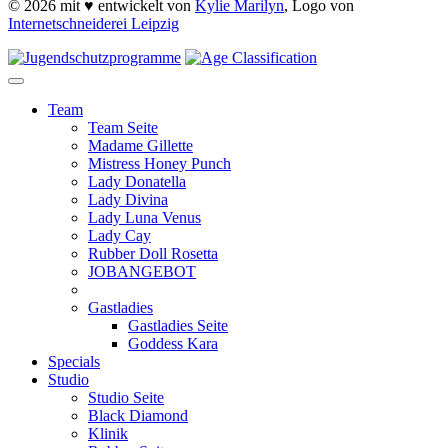
© 2026 mit ♥ entwickelt von
Kylie Marilyn
, Logo von
Internetschneiderei Leipzig
Team
Team Seite
Madame Gillette
Mistress Honey Punch
Lady Donatella
Lady Divina
Lady Luna Venus
Lady Cay
Rubber Doll Rosetta
JOBANGEBOT
Gastladies
Gastladies Seite
Goddess Kara
Specials
Studio
Studio Seite
Black Diamond
Klinik