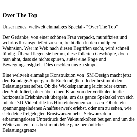
Over The Top
Unser neues, weltweit einmaliges Special - "Over The Top"
Der Gedanke, von einer schönen Frau verpackt, mumifiziert und
wehrlos ihr ausgeliefert zu sein, treibt dich in den multiplen
Wahnsinn. Wer im Web nach diesen Begriffen sucht, wird schnell
fündig. Überall liegen sie herum, diese folierten Geschöpfe, doch
man ahnt, dass sie nichts spüren, außer eine Enge und
Bewegungslosigkeit. Dies erschien uns zu simpel.
Eine weltweit einmalige Konstruktion von SM-Design macht jetzt
den Bondage-Supergau für Euch möglich. Jeder bestimmt den
Belastungstest selbst. Ob die Wickelspannung leicht oder extrem
den Sub foliert, ob er über einen Kran von der vertikalen in die
horizontale Erlebniswelt übergeht, um das ganze Spektakel von sich
mit der 3D Videobrille ins Hirn einbrennen zu lassen. Ob du ein
spannungsgeladenes Analfeuerwerk erlebst, oder um zu sehen, wie
sich deine freigelegten Brustwarzen nebst Schwanz dem
erbarmungslosen Unterdruck der Vakuumkolben beugen und um die
Wette zucken, das bestimmt deine ganz persönliche
Belastungsgrenze.