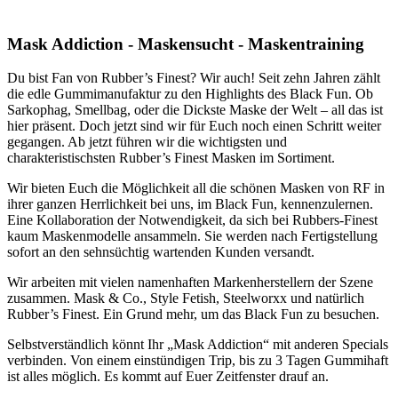
Mask Addiction - Maskensucht - Maskentraining
Du bist Fan von Rubber’s Finest? Wir auch! Seit zehn Jahren zählt
die edle Gummimanufaktur zu den Highlights des Black Fun. Ob
Sarkophag, Smellbag, oder die Dickste Maske der Welt – all das ist
hier präsent. Doch jetzt sind wir für Euch noch einen Schritt weiter
gegangen. Ab jetzt führen wir die wichtigsten und
charakteristischsten Rubber’s Finest Masken im Sortiment.
Wir bieten Euch die Möglichkeit all die schönen Masken von RF in
ihrer ganzen Herrlichkeit bei uns, im Black Fun, kennenzulernen.
Eine Kollaboration der Notwendigkeit, da sich bei Rubbers-Finest
kaum Maskenmodelle ansammeln. Sie werden nach Fertigstellung
sofort an den sehnsüchtig wartenden Kunden versandt.
Wir arbeiten mit vielen namenhaften Markenherstellern der Szene
zusammen. Mask & Co., Style Fetish, Steelworxx und natürlich
Rubber’s Finest. Ein Grund mehr, um das Black Fun zu besuchen.
Selbstverständlich könnt Ihr „Mask Addiction“ mit anderen Specials
verbinden. Von einem einstündigen Trip, bis zu 3 Tagen Gummihaft
ist alles möglich. Es kommt auf Euer Zeitfenster drauf an.