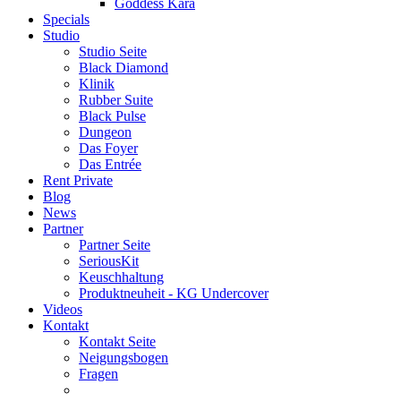
Goddess Kara
Specials
Studio
Studio Seite
Black Diamond
Klinik
Rubber Suite
Black Pulse
Dungeon
Das Foyer
Das Entrée
Rent Private
Blog
News
Partner
Partner Seite
SeriousKit
Keuschhaltung
Produktneuheit - KG Undercover
Videos
Kontakt
Kontakt Seite
Neigungsbogen
Fragen