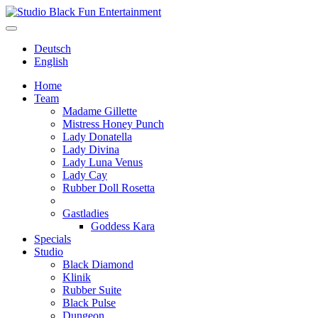
Deutsch
English
Home
Team
Madame Gillette
Mistress Honey Punch
Lady Donatella
Lady Divina
Lady Luna Venus
Lady Cay
Rubber Doll Rosetta
Gastladies
Goddess Kara
Specials
Studio
Black Diamond
Klinik
Rubber Suite
Black Pulse
Dungeon